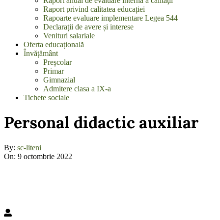
Raport anual de evaluare internă a calităţii
Raport privind calitatea educației
Rapoarte evaluare implementare Legea 544
Declarații de avere și interese
Venituri salariale
Oferta educațională
Învățământ
Preșcolar
Primar
Gimnazial
Admitere clasa a IX-a
Tichete sociale
Personal didactic auxiliar
By:
sc-liteni
On:
9 octombrie 2022