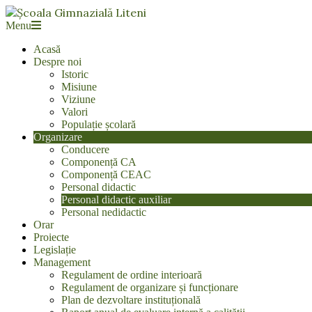
Skip
to
Școala
Primary
Menu
content
Navigation
Gimnazială
Acasă
Menu
Liteni
Despre noi
Istoric
Misiune
Viziune
Valori
Populație școlară
Organizare
Conducere
Componență CA
Componență CEAC
Personal didactic
Personal didactic auxiliar
Personal nedidactic
Orar
Proiecte
Legislație
Management
Regulament de ordine interioară
Regulament de organizare și funcționare
Plan de dezvoltare instituțională